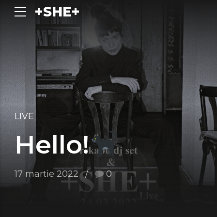
+SHE+
LIVE
Hello!
17 martie 2022
0