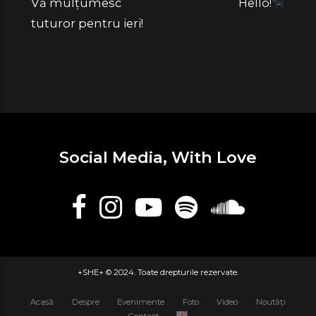
Vă mulțumesc
Hello!
tuturor pentru ieri!
Social Media, With Love
+SHE+ © 2024. Toate drepturile rezervate.
Acasă
Despre
Evenimente
Foto
Video
Noutăți