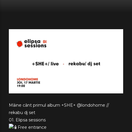
Mâine cânt primul album +SHE+ @londohome //
rekabu dj set
01. Elipsa sessions
Free entrance