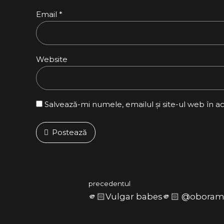
Email *
Website
Salvează-mi numele, emailul și site-ul web în a
Postează
precedentul
🫵🏻Vulgar babes🫵🏻 @oboram