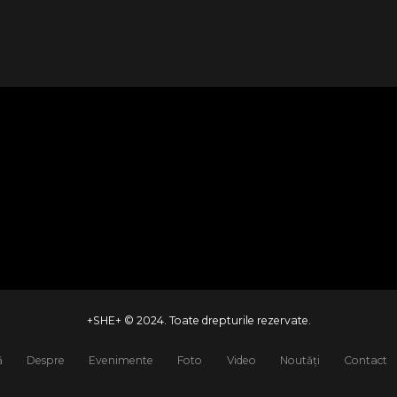
Social Media, With Love
+SHE+ © 2024. Toate drepturile rezervate.
ă
Despre
Evenimente
Foto
Video
Noutăți
Contact