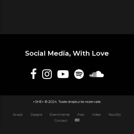
Social Media, With Love
+SHE+ © 2024. Toate drepturile rezervate.
Acasă
Despre
Evenimente
Foto
Video
Noutăți
Contact