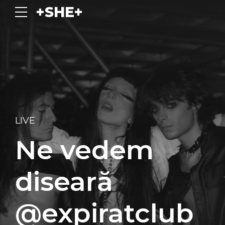
+SHE+
LIVE
Ne vedem
diseară
@expiratclub