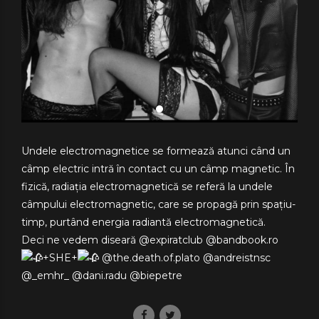
Undele electromagnetice se formează atunci când un
câmp electric intră în contact cu un câmp magnetic. În
fizică, radiația electromagnetică se referă la undele
câmpului electromagnetic, care se propagă prin spațiu-
timp, purtând energia radiantă electromagnetică.
Deci ne vedem diseară @expiratclub @bandbook.ro
+SHE+
@the.death.of.plato @andreistnsc
@_emhr_ @dani.radu @biepetre