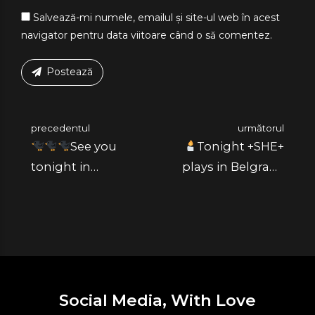
Salvează-mi numele, emailul și site-ul web în acest
navigator pentru data viitoare când o să comentez.
Postează
precedentul
următorul
See you
Tonight +SHE+
tonight in
plays in Belgrade
Budapest Központ
Krava 22 with
with Katerina
@neonlies_
Molotov | +SHE+
Social Media, With Love