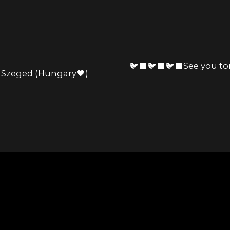
🐦‍⬛🐦‍⬛🐦‍⬛See you t
 Szeged (Hungary🖤)
Social Media, With Love